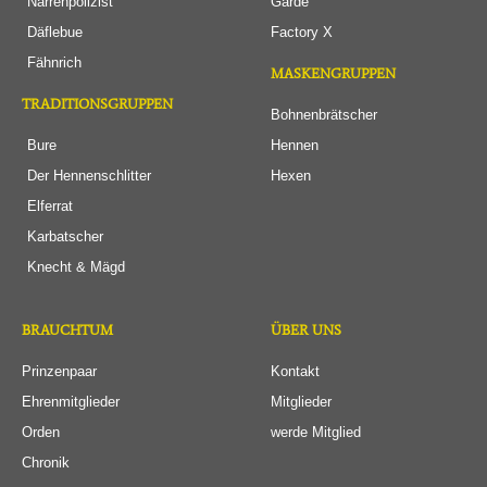
Narrenpolizist
Garde
Däflebue
Factory X
Fähnrich
MASKENGRUPPEN
TRADITIONSGRUPPEN
Bohnenbrätscher
Bure
Hennen
Der Hennenschlitter
Hexen
Elferrat
Karbatscher
Knecht & Mägd
BRAUCHTUM
ÜBER UNS
Prinzenpaar
Kontakt
Ehrenmitglieder
Mitglieder
Orden
werde Mitglied
Chronik