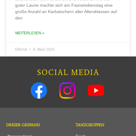
guter Laune machte sich am Fasnetsdienstag eine
große Anzahl an Karbatschern aller Altersklassen auf
den
WEITERLESEN »
Elferrat
8. März 2025
SOCIAL MEDIA
DREIER GESPANN
TANZGRUPPEN