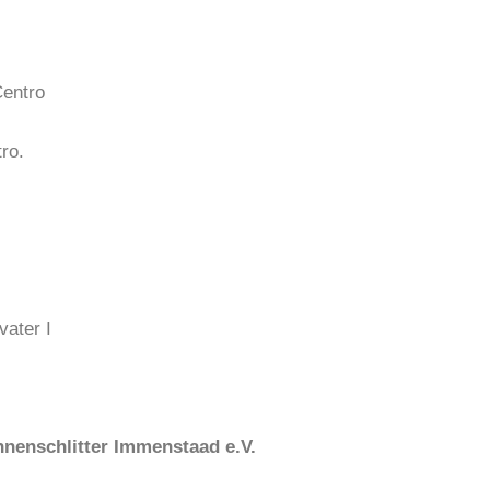
Centro
ro.
ater I
nenschlitter Immenstaad e.V.