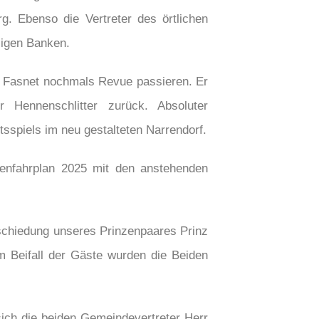
. Ebenso die Vertreter des örtlichen
sigen Banken.
e Fasnet nochmals Revue passieren. Er
r Hennenschlitter zurück. Absoluter
sspiels im neu gestalteten Narrendorf.
rrenfahrplan 2025 mit den anstehenden
schiedung unseres Prinzenpaares Prinz
m Beifall der Gäste wurden die Beiden
ich die beiden Gemeindevertreter Herr