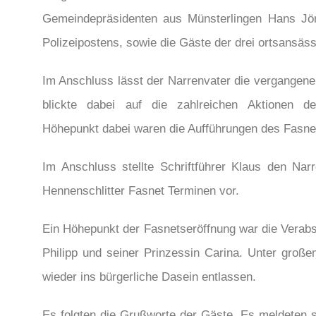
Gemeindepräsidenten aus Münsterlingen Hans Jörg
Polizeipostens, sowie die Gäste der drei ortsansäs
Im Anschluss lässt der Narrenvater die vergangen
blickte dabei auf die zahlreichen Aktionen de
Höhepunkt dabei waren die Aufführungen des Fasnet
Im Anschluss stellte Schriftführer Klaus den Na
Hennenschlitter Fasnet Terminen vor.
Ein Höhepunkt der Fasnetseröffnung war die Verab
Philipp und seiner Prinzessin Carina. Unter große
wieder ins bürgerliche Dasein entlassen.
Es folgten die Grußworte der Gäste. Es meldeten s